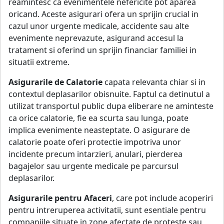
reamintesc ca evenimentele nefericite pot aparea
oricand. Aceste asigurari ofera un sprijin crucial in
cazul unor urgente medicale, accidente sau alte
evenimente neprevazute, asigurand accesul la
tratament si oferind un sprijin financiar familiei in
situatii extreme.
Asigurarile de Calatorie
capata relevanta chiar si in
contextul deplasarilor obisnuite. Faptul ca detinutul a
utilizat transportul public dupa eliberare ne aminteste
ca orice calatorie, fie ea scurta sau lunga, poate
implica evenimente neasteptate. O asigurare de
calatorie poate oferi protectie impotriva unor
incidente precum intarzieri, anulari, pierderea
bagajelor sau urgente medicale pe parcursul
deplasarilor.
Asigurarile pentru Afaceri
, care pot include acoperiri
pentru intreruperea activitatii, sunt esentiale pentru
companiile situate in zone afectate de proteste sau