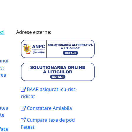
ezi
Adrese externe:
unui
s:
rea
BAAR asigurati-cu-risc-
ridicat
atea
Constatare Amiabila
te
Cumpara taxa de pod
Fetesti
fata