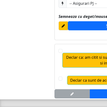
Semneaza cu deget/mouse
Declar ca: am citit si s
si 
Declar ca sunt de ac