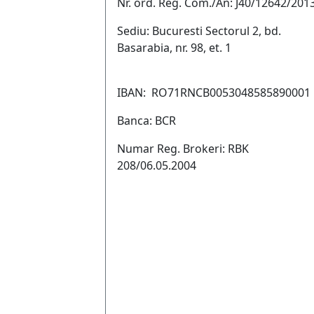
Nr. ord. Reg. Com./An: J40/12642/201
Sediu: Bucuresti Sectorul 2, bd.
Basarabia, nr. 98, et. 1
IBAN: RO71RNCB0053048585890001
Banca: BCR
Numar Reg. Brokeri: RBK
208/06.05.2004