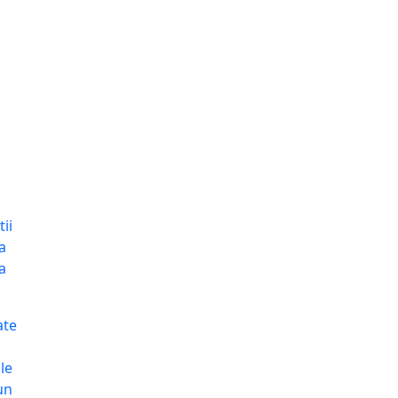
ii
a
a
ate
le
un