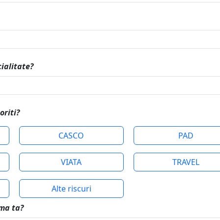
ialitate?
oriti?
CASCO
PAD
VIATA
TRAVEL
Alte riscuri
rma ta?