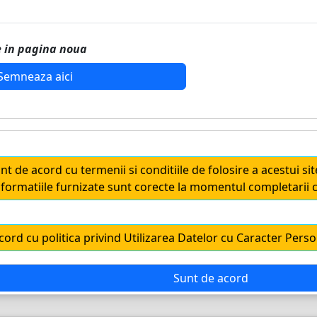
 in pagina noua
unt de acord cu termenii si conditiile de folosire a acestui si
informatiile furnizate sunt corecte la momentul completarii c
cord cu politica privind Utilizarea Datelor cu Caracter Perso
Sunt de acord