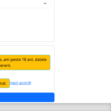
te, am peste 18 ani, datele
ererii.
(vezi acord)
nal.